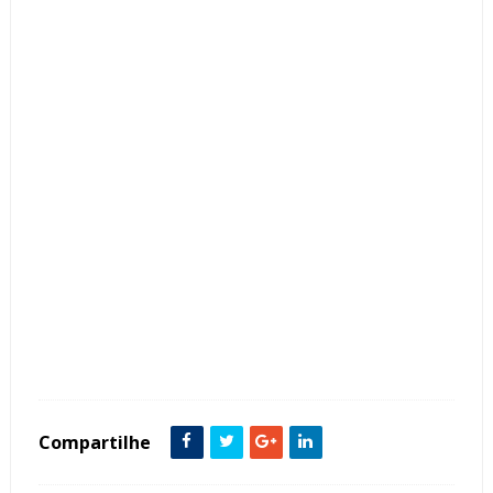
Tags :
Boiseries
Contemporâneo
Cores Claras
featured
Metais Dourados
metalon
Penteadeiras
Quarto
Compartilhe