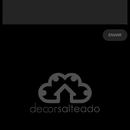
-
-
-
-
-
-