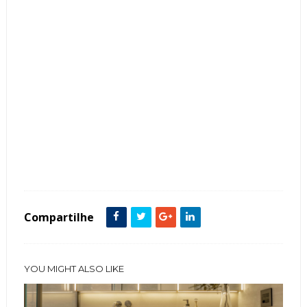
Tags :
Ambientes Grandes
Cor Branco
Cor Cinza
Cozinha
Estilo Clássico
featured
ilha
Marcenaria
Mármore
Compartilhe
YOU MIGHT ALSO LIKE