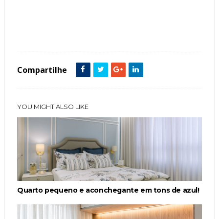
Tags :
Cabeceira
Contemporâneo
Cores Claras
Espelho
featured
painel
Quarto Casal
Compartilhe
YOU MIGHT ALSO LIKE
Quarto pequeno e aconchegante em tons de azul!