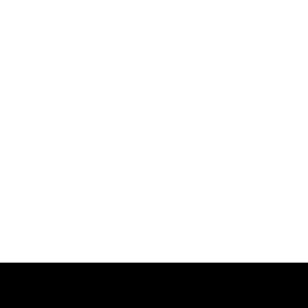
-
-
-