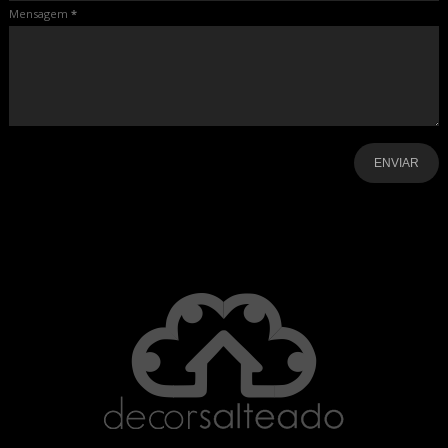
Mensagem
*
-
-
-
-
-