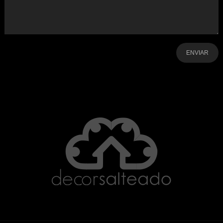
-
-
-
-
-
-