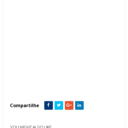
Tags :
banco
Banheiro
Box
Contemporâneo
Espelho
featured
Mármore
Compartilhe
YOU MIGHT ALSO LIKE