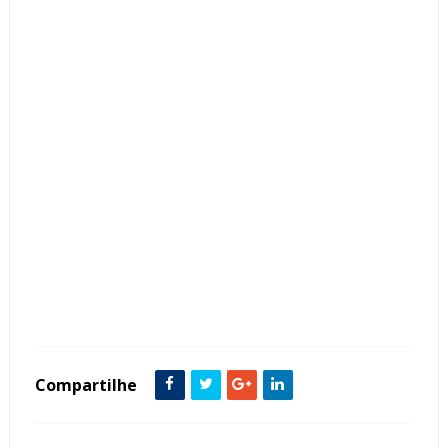
Tags :
Ambientes Integrados
Churrasqueira
Contemporâneo
Cor Preto
Espaço Gourmet
Estilo Rústico
featured
Granito São Gabriel
Madeira
Mesa Tora
Compartilhe