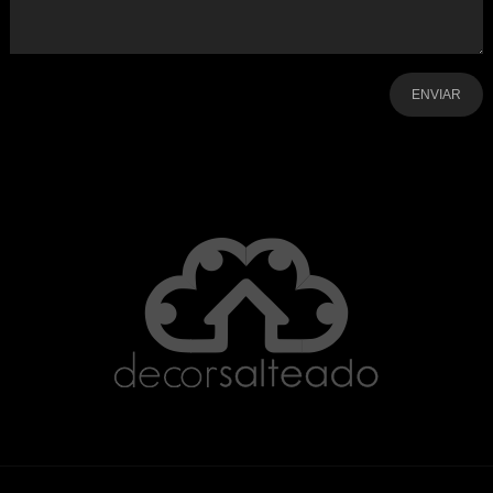
-
-
-
-
-
-