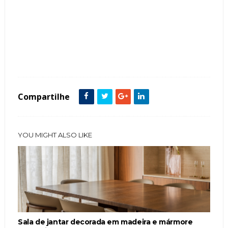
Tags :
Banheiro
Contemporâneo
featured
Iluminação
Mármore
Metais Dourados
nichos
Compartilhe
YOU MIGHT ALSO LIKE
Sala de jantar decorada em madeira e mármore