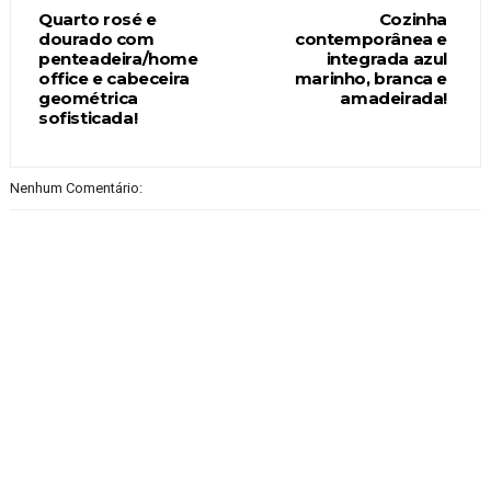
Quarto rosé e
Cozinha
dourado com
contemporânea e
penteadeira/home
integrada azul
office e cabeceira
marinho, branca e
geométrica
amadeirada!
sofisticada!
Nenhum Comentário: