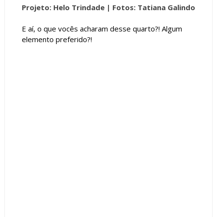
Projeto: Helo Trindade |
Fotos: Tatiana Galindo
E aí, o que vocês acharam desse quarto?! Algum
elemento preferido?!
Tags :
Contemporâneo
decoração Tendência Cantinhos de Leitura