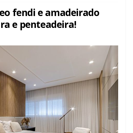
o fendi e amadeirado
ra e penteadeira!