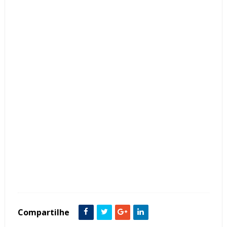
Tags :
Churrasqueira
Contemporâneo
Cor Fendi
Cores Neutras
Cozinha Corredor
Estreito
featured
Madeira Ripada
Compartilhe