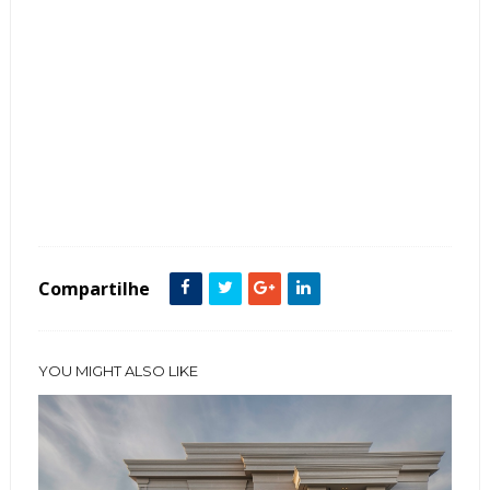
Tags :
Arquitetura
Cor Preto
Estilo Contemporâneo
Fachada de Casas
featured
Ferro
Madeira Ripada
Porta de Entrada
Sobrado
Compartilhe
YOU MIGHT ALSO LIKE