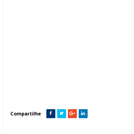
Tags :
ACM
Arquitetura
Contemporâneo
Fachada de Casas
featured
Iluminação
Madeira
Modernas
Pórtico
Compartilhe