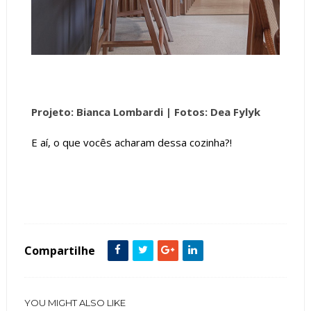
Projeto: Bianca Lombardi |
Fotos: Dea Fylyk
E aí, o que vocês acharam dessa cozinha?!
Tags :
Contemporâneo
Cor Cinza
Cozinha Americana
featured
ilha
Madeira Ripada
Compartilhe
YOU MIGHT ALSO LIKE