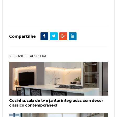
Tags :
Contemporâneo
Cor Cinza
Cor Preto
Espaço Gourmet
featured
Granito São Gabriel
Ilhas
Compartilhe
YOU MIGHT ALSO LIKE
Cozinha, sala de tv e jantar integradas com decor
clássico contemporâneo!