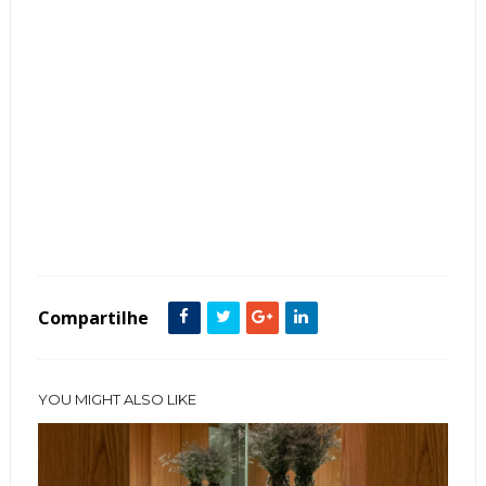
Tags :
Arquitetura
Concreto
Contemporâneo
Fachada de Casas
featured
Madeira
Minimalista
Pedra
Compartilhe
YOU MIGHT ALSO LIKE