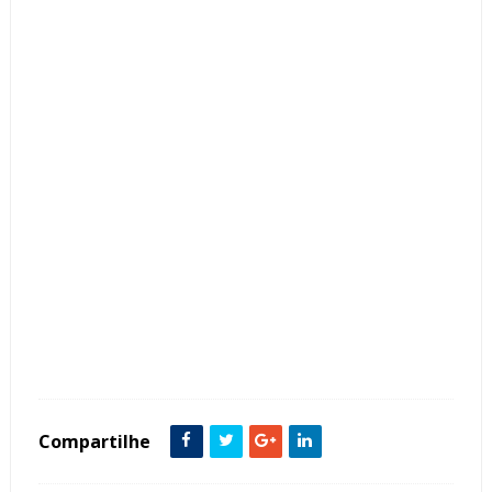
Tags :
Contemporâneo
Cor Branco
Cozinha Corredor
Estreito
featured
Compartilhe