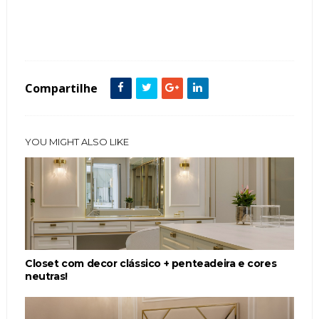
Tags :
Clássico
Cor Verde
Corredores
Cozinha
Estreito
featured
Metais Dourados
Compartilhe
YOU MIGHT ALSO LIKE
Closet com decor clássico + penteadeira e cores
neutras!