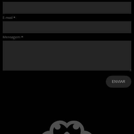
E-mail
*
Mensagem
*
-
-
-
-