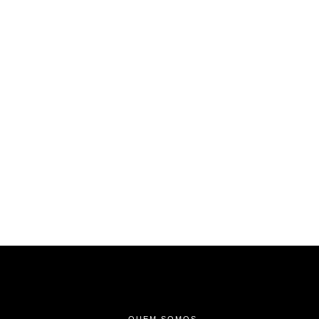
-
-
-