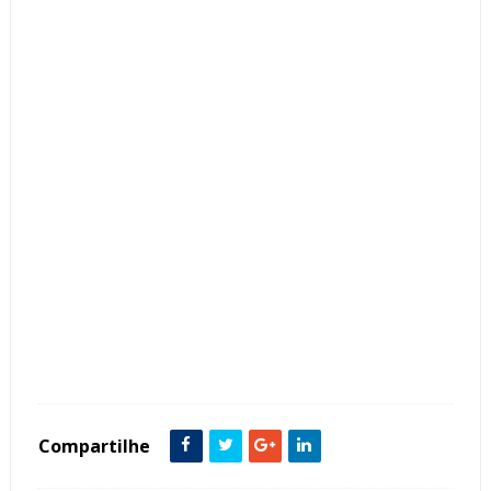
Tags :
Arquitetura
Concreto
Contemporâneo
Cor Branco
Cor Preto
Fachada de Casas
featured
Metal
Pergolados
Térrea
Vigas e Colunas Aparentes
Compartilhe