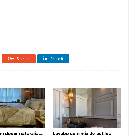
red
Térrea
Tijolo Vazado
Vidro
Share it
Share it
m decor naturalista
Lavabo com mix de estilos