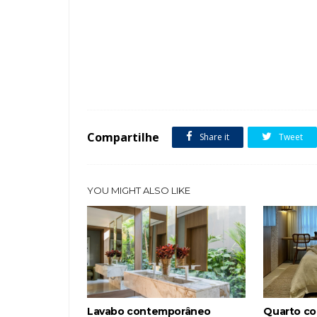
Tags :
Balanço
Contemporâneo
Fachada de Casas
featu
Compartilhe
Share it
Tweet
YOU MIGHT ALSO LIKE
Lavabo contemporâneo
Quarto co