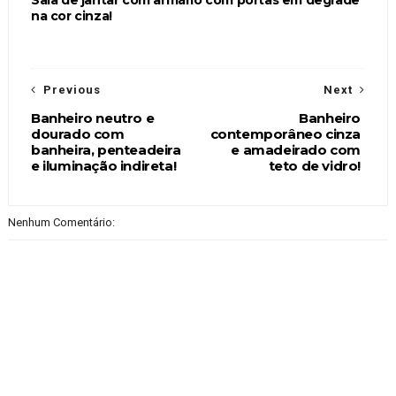
na cor cinza!
Previous
Next
Banheiro neutro e
Banheiro
dourado com
contemporâneo cinza
banheira, penteadeira
e amadeirado com
e iluminação indireta!
teto de vidro!
Nenhum Comentário: