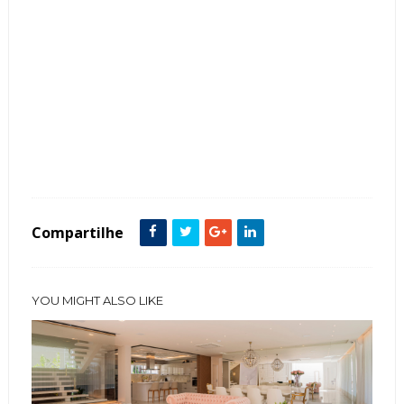
Tags :
Ambientes Integrados
Contemporâneo
Cozinha
featured
Madeira
Porta de Correr
Sala
Salas de Jantar
Compartilhe
YOU MIGHT ALSO LIKE