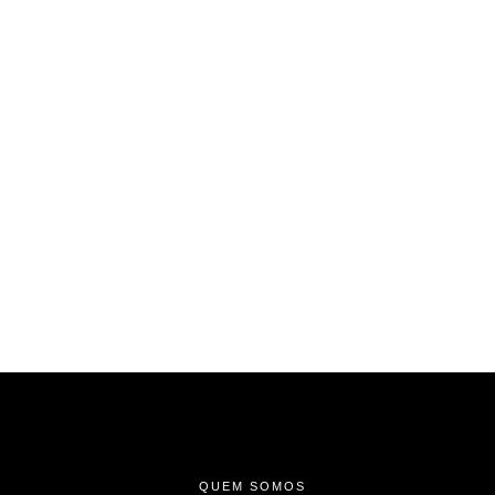
-
-
-
QUEM SOMOS