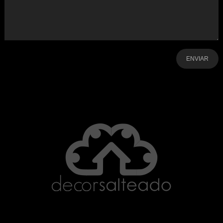
-
-
-
-
-
-