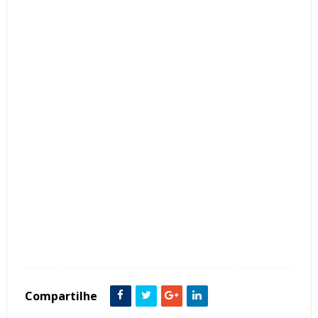
Tags :
Clássico
Cor Branco
Cozinha Americana
featured
Compartilhe