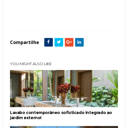
Tags :
Estilo Contemporâneo
Fachada de Casas
featured
Muro
Portão
Térrea
Vaso Vietnamita
Vidro
Compartilhe
YOU MIGHT ALSO LIKE
Lavabo contemporâneo sofisticado integrado ao
jardim externo!