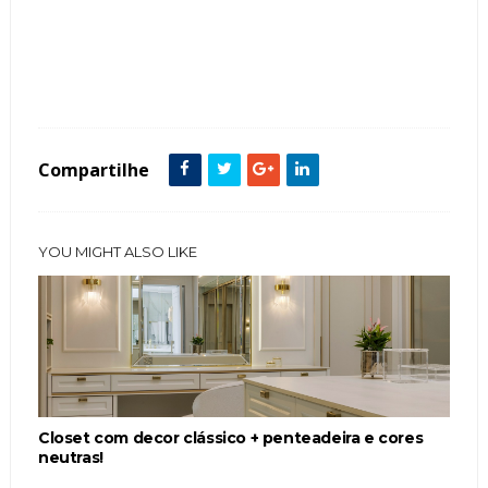
Tags :
Banheiras
Banheiro
Contemporâneo
Cor Branco
featured
Metais Dourados
Compartilhe
YOU MIGHT ALSO LIKE
Closet com decor clássico + penteadeira e cores
neutras!