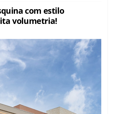
squina com estilo
ta volumetria!