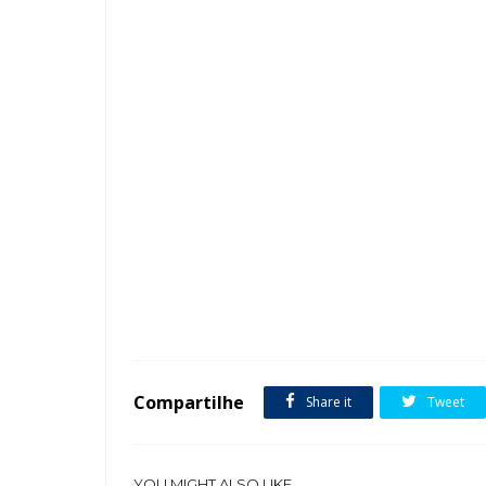
Tags :
Arquitetura
Contemporâneo
Esquina
Fachada d
Compartilhe
Share it
Tweet
YOU MIGHT ALSO LIKE