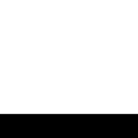
-
-
-