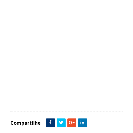
Tags :
Cabeceira
Espelho
featured
Quartos Casal
Compartilhe