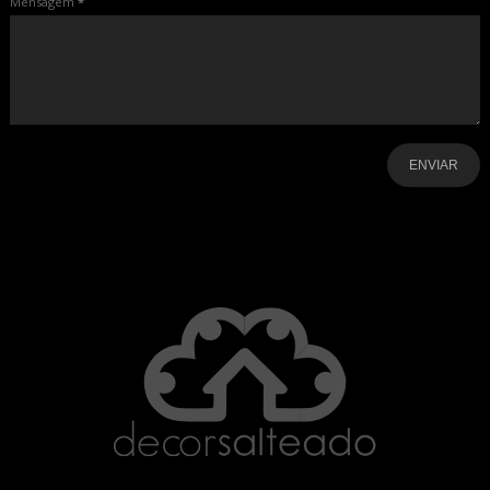
Mensagem
*
-
-
-
-
-