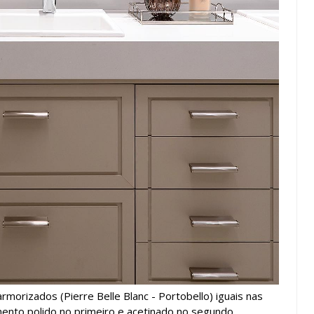
orizados (Pierre Belle Blanc - Portobello) iguais nas
nto polido no primeiro e acetinado no segundo.