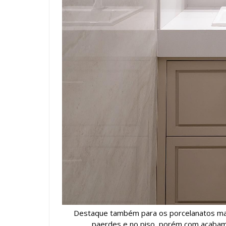
Destaque também para os porcelanatos marm
paerdes e no piso, porém com acabame