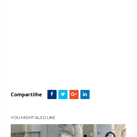
Tags :
Churrasqueira
Contemporâneo
Espaço Gourmet
featured
Ilhas
Madeira
Pedras
Compartilhe
YOU MIGHT ALSO LIKE