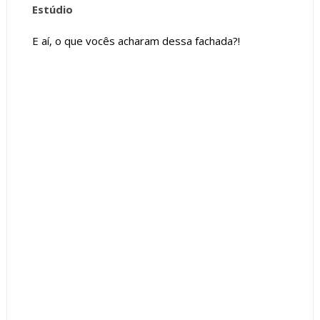
Estúdio
E aí, o que vocês acharam dessa fachada?!
Tags :
Estilo Contemporâneo
Fachada de Casas
featured