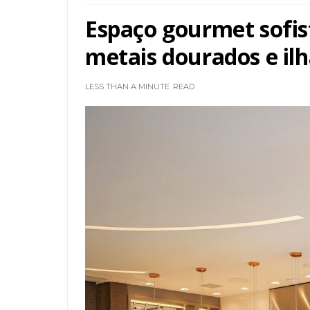
Espaço gourmet sofis
metais dourados e il
LESS THAN A MINUTE
READ