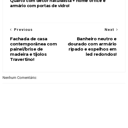
Quarto com decor naturalista + home office e
armário com portas de vidro!
Previous
Next
Fachada de casa
Banheiro neutro e
contemporânea com
dourado com armário
painel/brise de
ripado e espelhos em
madeira e tijolos
led redondos!
Travertino!
Nenhum Comentário: