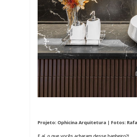
Projeto: Ophicina Arquitetura |
Fotos: Raf
E aí, o que vocês acharam desse banheiro?!