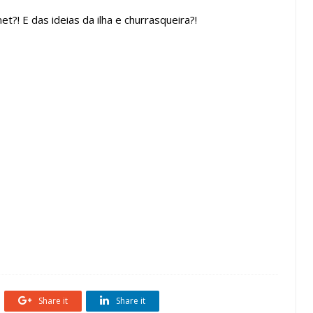
?! E das ideias da ilha e churrasqueira?!
Espaço Gourmet
Estreito
featured
Share it
Share it