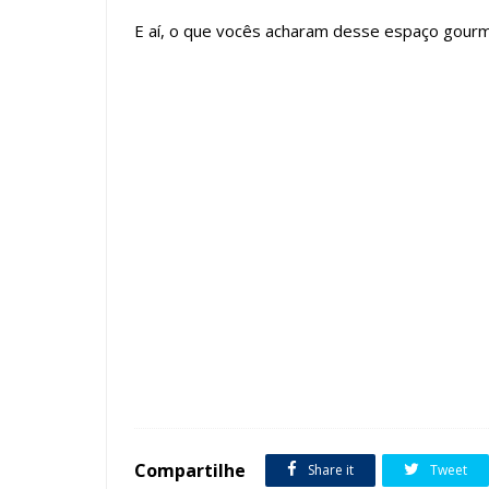
E aí, o que vocês acharam desse espaço gourmet
Tags :
Ambientes Pequenos
Área Externa
Churrasqueira
Compartilhe
Share it
Tweet