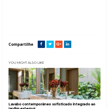
Tags :
Banheiro
Box
Bronze
featured
Metais Dourados
Vidro
Compartilhe
YOU MIGHT ALSO LIKE
Lavabo contemporâneo sofisticado integrado ao
jardim externo!