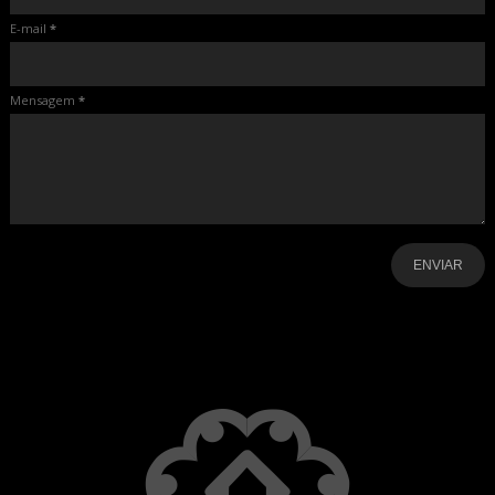
E-mail
*
Mensagem
*
-
-
-
-