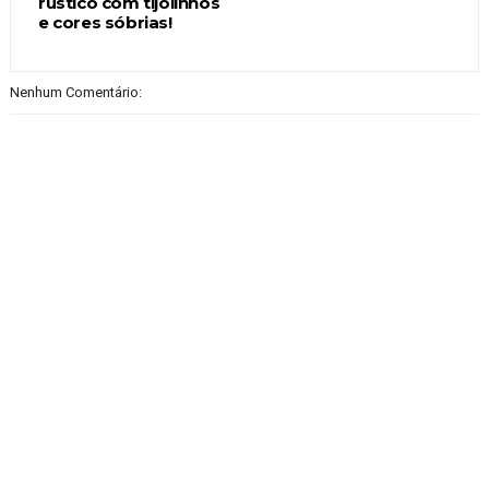
rústico com tijolinhos
e cores sóbrias!
Nenhum Comentário: