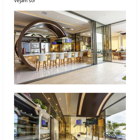
Vejam só!