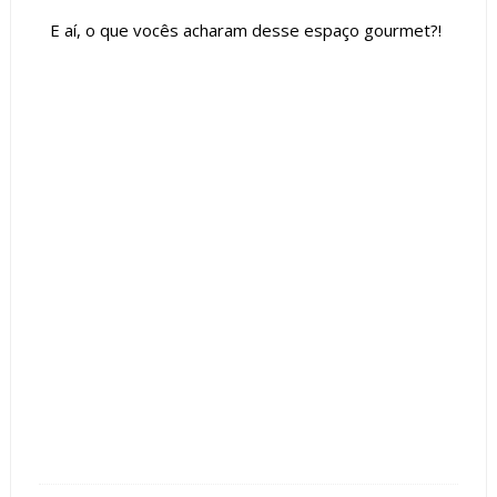
E aí, o que vocês acharam desse espaço gourmet?!
Tags :
Espaço Gourmet
featured
Linhas Curvas
Pórtico