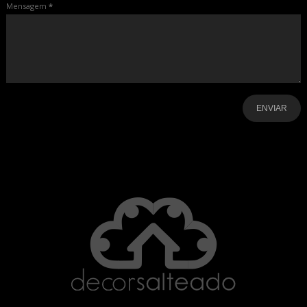
Mensagem
*
-
-
-
-
-