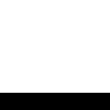
-
-
-