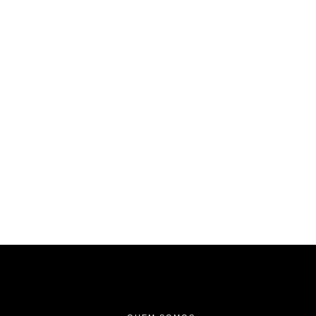
-
-
-