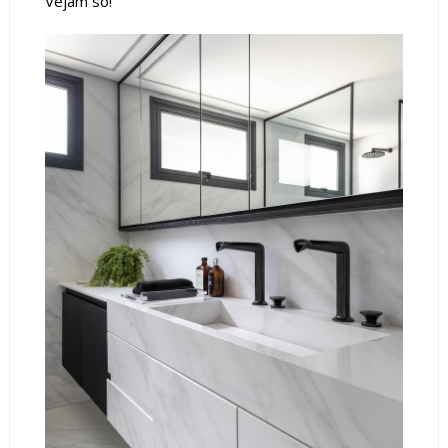
Vejam só!