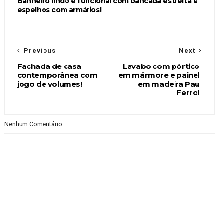
Banheiro lindo e funcional com bancada estreita e
espelhos com armários!
Previous
Next
Fachada de casa
Lavabo com pórtico
contemporânea com
em mármore e painel
jogo de volumes!
em madeira Pau
Ferro!
Nenhum Comentário: