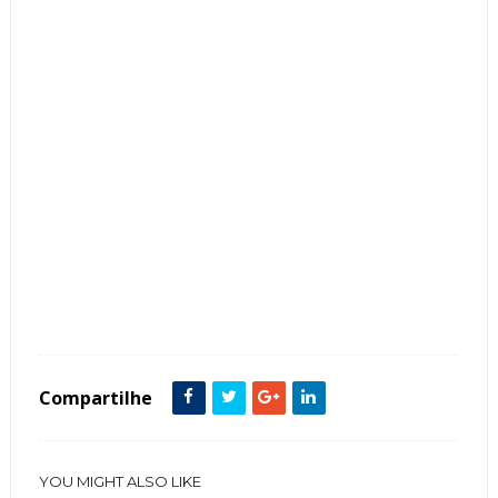
Tags :
Clássico
Cor Verde
Cozinha
featured
ilha
Compartilhe
YOU MIGHT ALSO LIKE