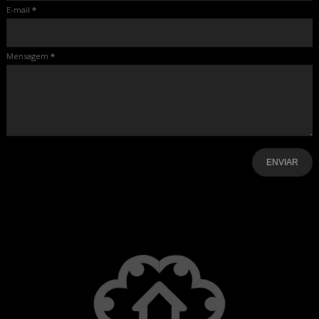
E-mail
*
Mensagem
*
-
-
-
-