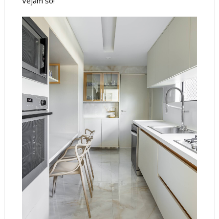
Vejam só!