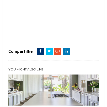
Tags :
Couro
Espaço Gourmet
featured
ilha
Compartilhe
YOU MIGHT ALSO LIKE