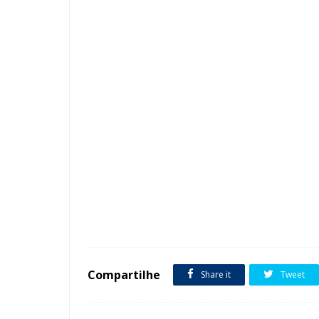
Tags :
featured
Lavabo
Compartilhe
Share it
Tweet