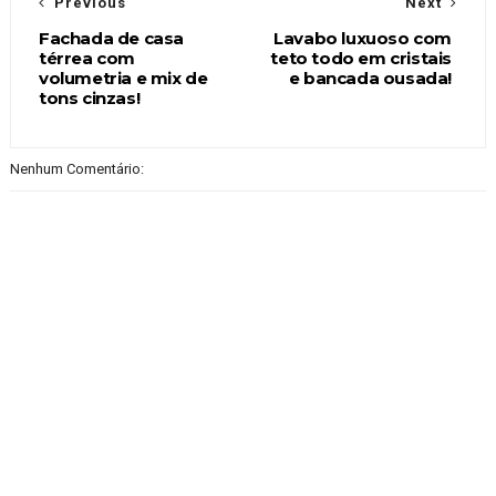
Previous
Next
Fachada de casa
Lavabo luxuoso com
térrea com
teto todo em cristais
volumetria e mix de
e bancada ousada!
tons cinzas!
Nenhum Comentário: