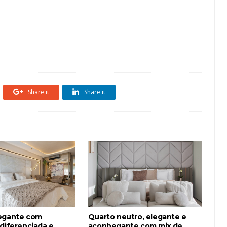
Share it
Share it
egante com
Quarto neutro, elegante e
 diferenciada e
aconhegante com mix de