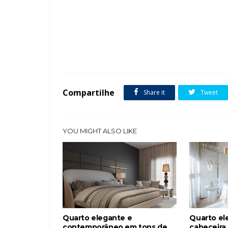
Tags :
Bar
Cor Bege
featured
Madeira
Quarto
Compartilhe
Share it
Tweet
YOU MIGHT ALSO LIKE
Quarto elegante e
Quarto el
contemporâneo em tons de
cabeceira