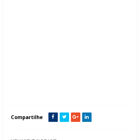
Tags :
featured
Lavabo
Madeira
Quartzito
Compartilhe