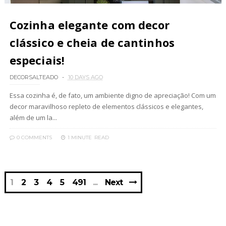
Cozinha elegante com decor
clássico e cheia de cantinhos
especiais!
DECORSALTEADO
10 DAYS AGO
Essa cozinha é, de fato, um ambiente digno de apreciação! Com um
decor maravilhoso repleto de elementos clássicos e elegantes,
além de um la...
0 COMMENTS
1 MINUTE
READ
1
2
3
4
5
491
Next