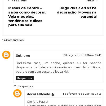
Previous
Next
Mesas de Centro –
Jogo dos 3 erros na
saiba como decorar.
decoração! Móveis na
Veja modelos,
varanda!
tendências e dicas
para sua sala!
14 Comentários:
Unknown
30 de janeiro de 2014 às 05:45
Lindíssima casa, um sonho, quisera eu ter nascido
desprovida de beleza e milionária ao invés de bonitinha,
pobre e com bom gosto... a louca kkk
Responder
Respostas
decorsalteado
1 de fevereiro de 2014 às 03:03
Oie Ana Paula!
É com muitos dizem, o duro não é ser pobre é ter