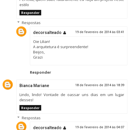
estilo
Responder
Respostas
decorsalteado
19 de fevereiro de 2014 às 03:41
Oie Lilian!
A arquitetura é surpreendente!
Beijos,
Grazi
Responder
Bianca Mariane
18 de fevereiro de 2014 às 18:39
Lindo, lindo! Vontade de oassar uns dias em um lugar
desses!
Responder
Respostas
decorsalteado
19 de fevereiro de 2014 às 04:07