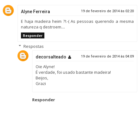
Alyne Ferreira
19 de fevereiro de 2014 às 02:20
E haja madeira heim ?!:-( As pessoas querendo a mesma
natureza q destroem....
Responder
Respostas
decorsalteado
19 de fevereiro de 2014 às 04:09
Oie Alyne!
É verdade, foi usado bastante madeira!
Beijos,
Grazi
Responder