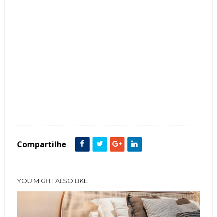
Tags :
Cozinha
decoração
Iluminação
Mármore
Painéis
Parede
Quarto
Sala
Tendência
Compartilhe
YOU MIGHT ALSO LIKE