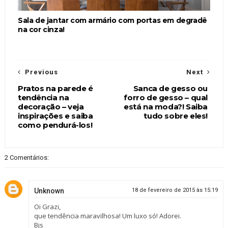
Sala de jantar com armário com portas em degradê
na cor cinza!
Previous
Next
Pratos na parede é
Sanca de gesso ou
tendência na
forro de gesso – qual
decoração – veja
está na moda?! Saiba
inspirações e saiba
tudo sobre eles!
como pendurá-los!
2 Comentários:
Unknown
18 de fevereiro de 2015 às 15:19
Oi Grazi,
que tendência maravilhosa! Um luxo só! Adorei.
Bjs