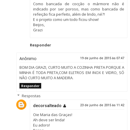
Como bancada de cocção o mármore não é
indicado por ser poroso, mas como bancada de
refeição fica perfeito, além de lindo, né?!
E o projeto como um todo ficou show!
Beijos,
Grazi
Responder
Anônimo
19 de junho de 2015 às 07:47
BOM DIA GRAZI, CURTO MUITO A COZINHA PRETA PORQUE A
MINHA É TODA PRETA,COM ELETROS EM INOX E VIDRO, SÓ
NÃO CURTO MUITO A MADEIRA.
Responder
Respostas
decorsalteado
23 de junho de 2015 às 11:42
Oie Maria das Graças!
Ah deve ser linda!
Eu adoro!