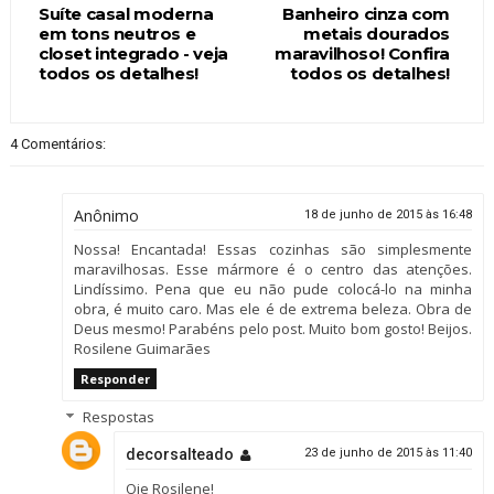
Suíte casal moderna
Banheiro cinza com
em tons neutros e
metais dourados
closet integrado - veja
maravilhoso! Confira
todos os detalhes!
todos os detalhes!
4 Comentários:
Anônimo
18 de junho de 2015 às 16:48
Nossa! Encantada! Essas cozinhas são simplesmente
maravilhosas. Esse mármore é o centro das atenções.
Lindíssimo. Pena que eu não pude colocá-lo na minha
obra, é muito caro. Mas ele é de extrema beleza. Obra de
Deus mesmo! Parabéns pelo post. Muito bom gosto! Beijos.
Rosilene Guimarães
Responder
Respostas
decorsalteado
23 de junho de 2015 às 11:40
Oie Rosilene!