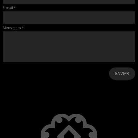
E-mail
*
Mensagem
*
-
-
-
-