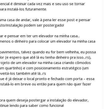
ncial é diminuir cada vez mais e seu uso se tornar
ra instalá-los futuramente.
uma casa de andar, vale à pena ler esse post e pensar
asto/instalação podem ser postergado!
ar e pensar em ter um elevador na minha casa...
menos o dinheiro para colocar um elevador na minha casa
 pavimentos, talvez quando eu for bem velhinha, eu possa
 (e espero que até lá eu tenha dinheiro pra isso...rs),
rojeto de um elevador na minha casa criando cômodos
 um quartinho) e com posicionamento estratégico (um
eitá-los também até lá...rs
é já deixar o local pronto e fechado com porta – essa
instalá-lo em breve ou então para quem não quer fazer
pra quem deseja postergar a instalação do elevador,
ntinue lendo para saber como funciona!